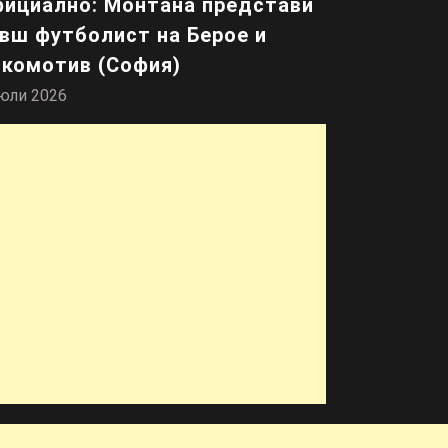
ициално: Монтана представи
вш футболист на Берое и
комотив (София)
юли 2026