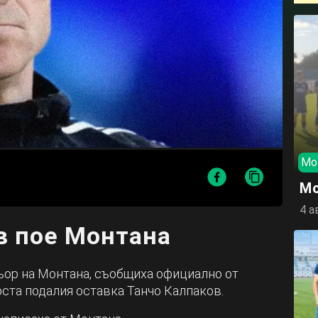
Мо
Мо
4 а
в пое Монтана
ьор на Монтана, съобщиха официално от
оста подалия оставка Танчо Калпаков.