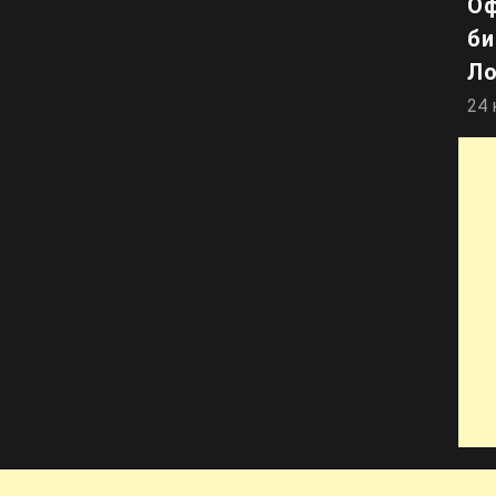
Оф
би
Ло
24 