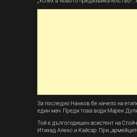
„Успех в новото предизвикателство!“, 
За последно Нанков бе начело на егип
един мач. Преди това води Марек Дуп
Той е дългогодишен асистент на Стойч
Итихад Алекс и Кайсар. При „армейците