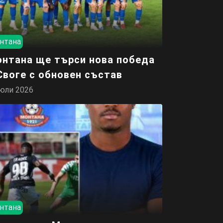
нтана
нтана ще търси нова победа
Своге с обновен състав
юли 2026
нтана