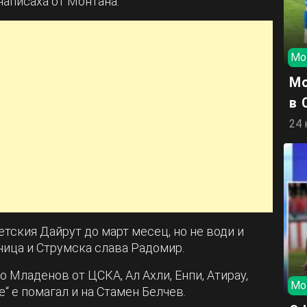
написаха от Монтана.
Мо
Мо
в 
24 
етския Дайрут до март месец, но не води и
ница и Струмска слава Радомир.
о Младенов от ЦСКА, Ал Ахли, Енпи, Атирау,
Мо
“ е помагал и на Стамен Белчев.