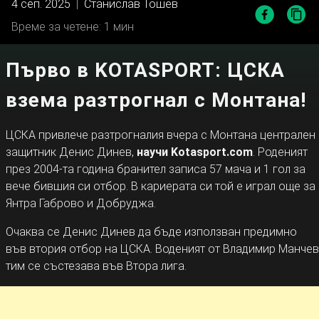
4 сеп. 2025
|
Станислав Тошев
Време за четене: 1 мин
Първо в KOTASPORT: ЦСКА
взема разтрогнал с Монтана!
ЦСКА привлече разтрогналия вчера с Монтана централен
защитник Денис Динев,
научи Kotasport.com
. Роденият
през 2004-та година бранител записа 57 мача и 1 гол за
вече бившия си отбор. В кариерата си той е играл още за
Янтра Габрово и Добруджа.
Очаква се Денис Динев да бъде използван предимно
във втория отбор на ЦСКА. Воденият от Владимир Манчев
тим се състезава във Втора лига.