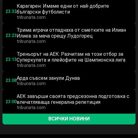
Карагарен: Имаме едни от най-добрите
23:32
български футболисти
tribunata.com
Трима играчи отпаднаха от сметките на Илиан
23:23
Илиев за мача срещу Лудогорец
tribunata.com
Треньорът на АЕК: Разчитам на този отбор за
23:13
Суперкупата и плейофите на Шампионска лига
tribunata.com
Арда съвсем занули Дунав
23:08
tribunata.com
АЕК завърши своята предсезонна подготовка с
23:00
впечатляваща генерална репетиция
tribunata.com
ВСИЧКИ НОВИНИ