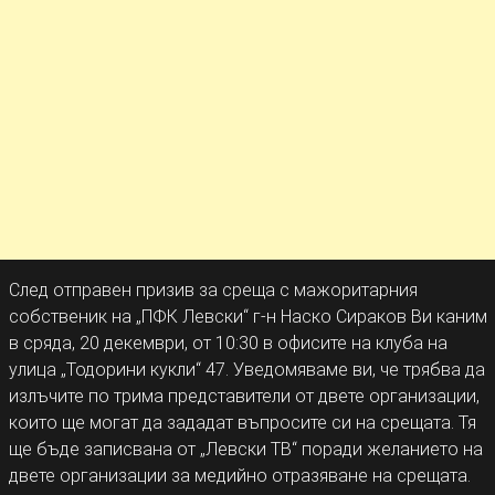
След отправен призив за среща с мажоритарния
собственик на „ПФК Левски“ г-н Наско Сираков Ви каним
в сряда, 20 декември, от 10:30 в офисите на клуба на
улица „Тодорини кукли“ 47. Уведомяваме ви, че трябва да
излъчите по трима представители от двете организации,
които ще могат да зададат въпросите си на срещата. Тя
ще бъде записвана от „Левски ТВ“ поради желанието на
двете организации за медийно отразяване на срещата.