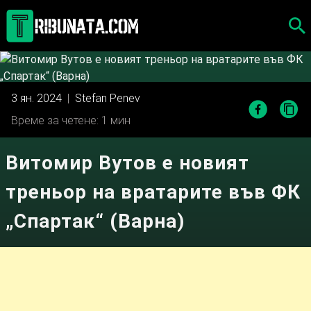
Skip
to
content
3 ян. 2024
|
Stefan Penev
Време за четене: 1 мин
Витомир Вутов е новият
треньор на вратарите във ФК
„Спартак“ (Варна)