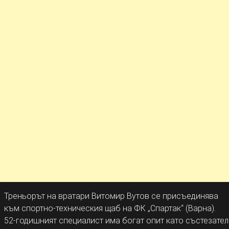
Треньорът на вратари Витомир Вутов се присъединява
към спортно-техническия щаб на ФК „Спартак“ (Варна).
52-годишният специалист има богат опит като състезател