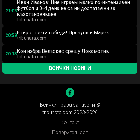
Иван Иванов: Ние играем малко по-интензивен
футбол и 3-4 дена не са ни достатъчни за
21:03
възстановяване
tribunata.com
Етър с трета победа! Пречупи и Марек
20:59
tribunata.com
Кои избра Веласкес срещу Локомотив
20:13
tribunata.com
ВСИЧКИ НОВИНИ
Всички права запазени ©
tribunata.com 2023-2026
Контакт
Поверителност