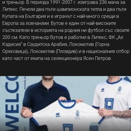
и треньор. В периода 1991-2007 г. изиграва 236 мача за
Литекс. Печели два пъти шампионската титла и два пъти
Купата на България и е играчът с най-много срещи в
Европа за ловчанлии. Вутов е един от най-високите
състезатели в историята на родния ни футбол със своите
200 см. Като треньор Вутов е работил в Литекс, ФК „Ал
Кадисия“ в Саудитска Арабия, Локомотив (Горна
Оряховица), Локомотив (Пловдив) и в националния отбор
като част от екипа на селекционера Ясен Петров.