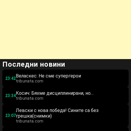
Последни новини
Веласкес: Не сме супергерои
23:42
tribunata.com
Косич: Бяхме дисциплинирани, но…
23:34
tribunata.com
Левски с нова победа! Сините са без
23:07
грешка(снимки)
tribunata.com