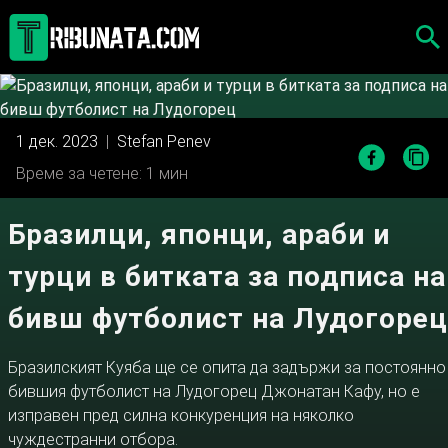
Skip
to
content
1 дек. 2023
|
Stefan Penev
Време за четене: 1 мин
Бразилци, японци, араби и
турци в битката за подписа на
бивш футболист на Лудогорец
Бразилският Куяба ще се опита да задържи за постоянно
бившия футболист на Лудогорец Джонатан Кафу, но е
изправен пред силна конкуренция на няколко
чуждестранни отбора.