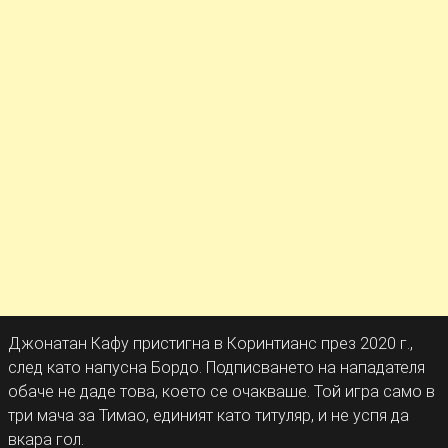
Джонатан Кафу пристигна в Коринтианс през 2020 г.,
след като напусна Бордо. Подписването на нападателя
обаче не даде това, което се очакваше. Той игра само в
три мача за Тимао, единият като титуляр, и не успя да
вкара гол.