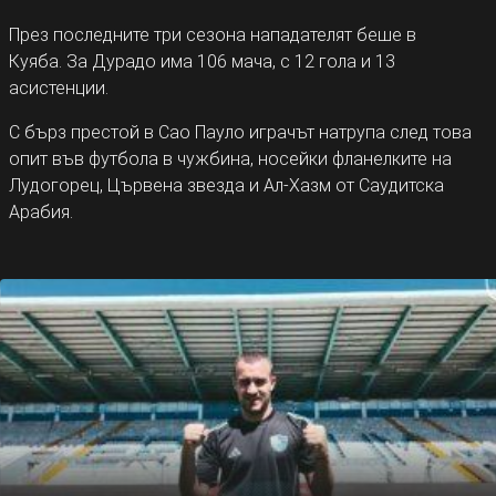
През последните три сезона нападателят беше в
Куяба. За Дурадо има 106 мача, с 12 гола и 13
асистенции.
С бърз престой в Сао Пауло играчът натрупа след това
опит във футбола в чужбина, носейки фланелките на
Лудогорец, Цървена звезда и Ал-Хазм от Саудитска
Арабия.