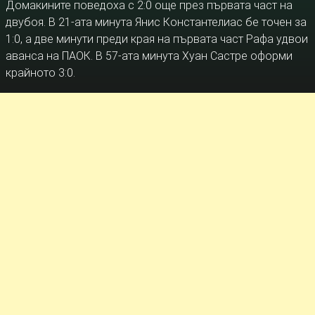
Домакините поведоха с 2:0 още през първата част на
двубоя. В 21-ата минута Янис Константелиас бе точен за
1:0, а две минути преди края на първата част Рафа удвои
аванса на ПАОК. В 57-ата минута Хуан Састре оформи
крайното 3:0.