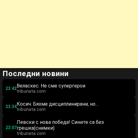
Последни новини
Веласкес: Не сме супергерои
23:42
tribunata.com
Косич: Бяхме дисциплинирани, но…
23:34
tribunata.com
Левски с нова победа! Сините са без
23:07
грешка(снимки)
tribunata.com