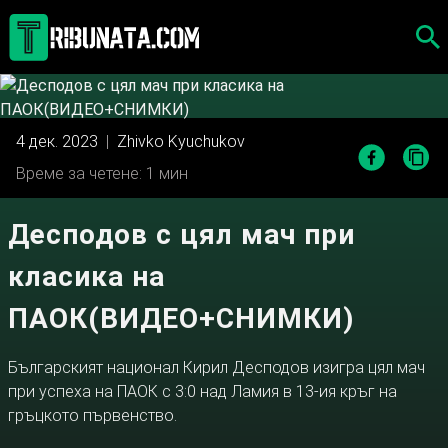
Skip
to
content
4 дек. 2023
|
Zhivko Kyuchukov
Време за четене: 1 мин
Десподов с цял мач при
класика на
ПАОК(ВИДЕО+СНИМКИ)
Българският национал Кирил Десподов изигра цял мач
при успеха на ПАОК с 3:0 над Ламия в 13-ия кръг на
гръцкото първенство.