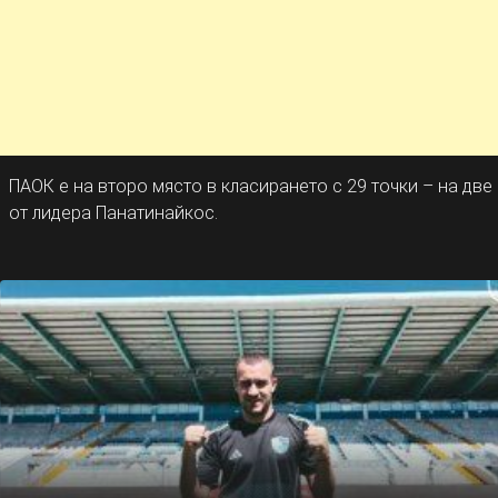
ПАОК е на второ място в класирането с 29 точки – на две
от лидера Панатинайкос.