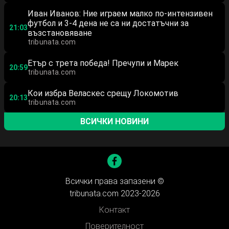
Иван Иванов: Ние играем малко по-интензивен
футбол и 3-4 дена не са ни достатъчни за
21:03
възстановяване
tribunata.com
Етър с трета победа! Пречупи и Марек
20:59
tribunata.com
Кои избра Веласкес срещу Локомотив
20:13
tribunata.com
ВСИЧКИ НОВИНИ
Всички права запазени ©
tribunata.com 2023-2026
Контакт
Поверителност