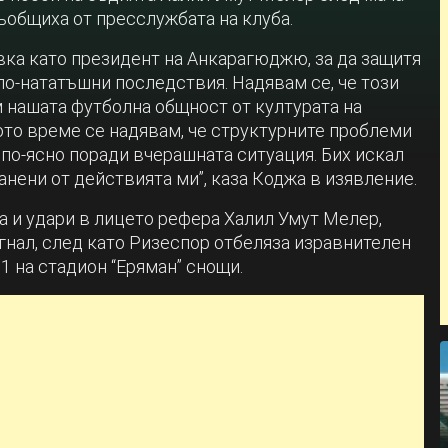
ъобщиха от пресслужбата на клуба.
авка като президент на Анкарагюджю, за да защитя
по-нататъшни последствия. Надявам се, че този
 нашата футболна общност от културата на
ото време се надявам, че структурните проблеми
по-ясно поради вчерашната ситуация. Бих искал
ранени от действията ми”, каза Коджа в изявление.
а и удари в лицето рефера Халил Умут Мелер,
гнал, след като Ризеспор отбеляза изравнителен
:1 на стадион “Еряман” снощи.