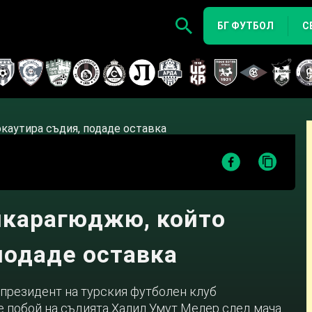
БГ ФУТБОЛ
С
нкарагюджю, който
подаде оставка
 президент на турския футболен клуб
 побой на съдията Халил Умут Мелер след мача