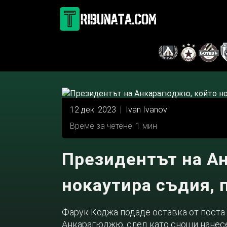
Skip
to
content
12 дек. 2023
|
Ivan Ivanov
Време за четене: 1 мин
Президентът на А
нокаутира съдия, 
Фарук Коджа подаде оставка от поста
Анкарагюджю, след като снощи нанесе