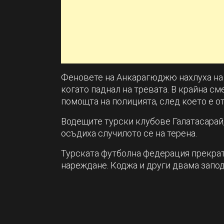
Феновете на Анкарагюджю нахлуха на т
когато паднал на тревата. В крайна с
помощта на полицията, след което е о
Водещите турски клубове Галатасарай
осъдиха случилото се на терена.
Турската футболна федерация прекра
нареждане. Коджа и други двама запод