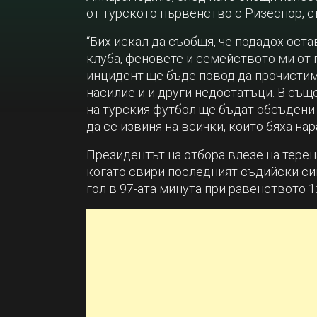
от турското първенство с Ризеспор, с
“Бих искал да съобщя, че подадох ост
клуба, феновете и семейството ми от 
инцидент ще бъде повод да прочистим
насилие и и други недостатъци. В същ
на турския футбол ще бъдат обсъдени 
да се извиня на всички, които бяха на
Президентът на отбора влезе на терен
когато свири последният съдийски си
гол в 97-ата минута при равенството 1