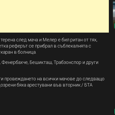
ерена след мача и Мелер е бил ритан от тях,
метка реферът се прибрал в съблекалнята с
ткаран в болница.
, Фенербахче, Бешикташ, Трабзонспор и други
ти провеждането на всички мачове до следващо
озрени бяха арестувани във вторник./ БТА