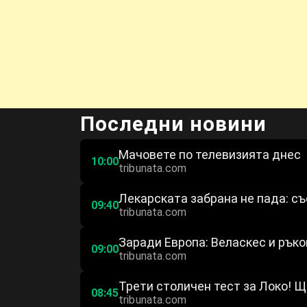
Последни новини
Мачовете по телевизията днес
10:00
tribunata.com
Лекарската забрана не пада: с
09:40
tribunata.com
Заради Европа: Веласкес и рък
09:00
tribunata.com
Трети столичен тест за Локо! Щ
08:45
tribunata.com