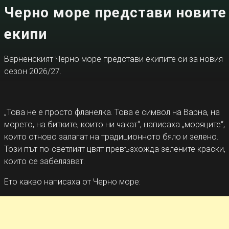
Черно море представи новите
екипи
Варненският Черно море представи екипите си за новия
сезон 2026/27.
„Това не е просто фланелка. Това е символ на Варна, на
морето, на битките, които ни чакат“, написаха „моряците“,
които отново залагат на традиционното бяло и зелено.
Този път по-светлият цвят превъзхожда зелените краски,
които се забелязват.
Ето какво написаха от Черно море: