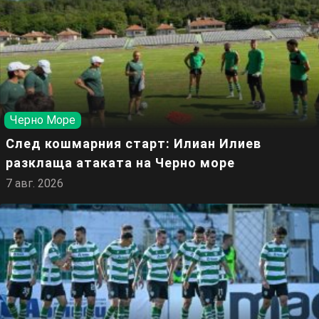
Черно Море
След кошмарния старт: Илиан Илиев
разклаща атаката на Черно море
7 авг. 2026