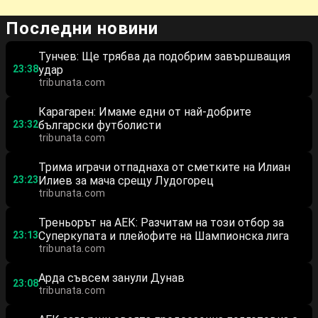
Последни новини
Тунчев: Ще трябва да подобрим завършващия
23:38
удар
tribunata.com
Карагарен: Имаме едни от най-добрите
23:32
български футболисти
tribunata.com
Трима играчи отпаднаха от сметките на Илиан
23:23
Илиев за мача срещу Лудогорец
tribunata.com
Треньорът на АЕК: Разчитам на този отбор за
23:13
Суперкупата и плейофите на Шампионска лига
tribunata.com
Арда съвсем занули Дунав
23:08
tribunata.com