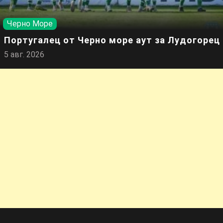
Черно Море
Португалец от Черно море аут за Лудогорец
5 авг. 2026