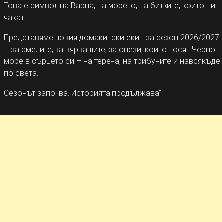
Това е символ на Варна, на морето, на битките, които ни
чакат.
Представяме новия домакински екип за сезон 2026/2027
– за смелите, за вярващите, за онези, които носят Черно
море в сърцето си – на терена, на трибуните и навсякъде
по света.
Сезонът започва. Историята продължава“.