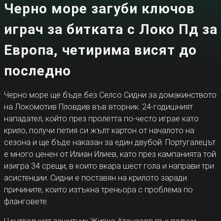
Черно море загуби ключов
играч за битката с Локо Пд за
Европа, четирима висят до
последно
Черно море ще бъде без Селсо Сидни за домакинството
на Локомотив Пловдив във вторник. 24-годишният
нападател, който през пролетта по-често играе като
крило, получи петия си жълт картон от началото на
сезона и ще бъде наказан за един двубой. Португалецът
е много ценен от Илиан Илиев, като през кампанията той
изигра 34 срещи, в които вкара шест гола и направи три
асистенции. Сидни е поставян на крилото заради
причините, които изтъкна треньора с проблема по
фланговете.