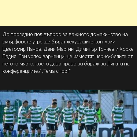
До последно под въпрос за важното домакинство на
смърфовете утре ще бъдат лекуващите контузии
Цветомир Панов, Дани Мартин, Димитър Тончев и Хорхе
Падия. При успех варненци ще изместят черно-белите от
петото място, което дава право за бараж за Лигата на
конференциите./ „Тема спорт“