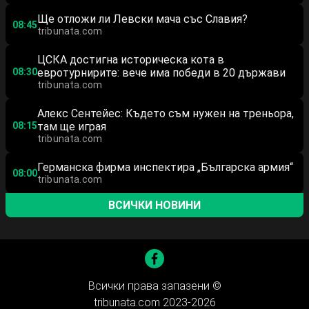
Ще отложи ли Левски мача със Славия?
08:45
tribunata.com
ЦСКА достигна историческа кота в
08:30
евротурнирите: вече има победи в 20 държави
tribunata.com
Алекс Сентейес: Където съм нужен на треньора,
08:15
там ще играя
tribunata.com
Германска фирма инспектира „Българска армия“
08:00
tribunata.com
ВСИЧКИ НОВИНИ
Всички права запазени ©
tribunata.com 2023-2026