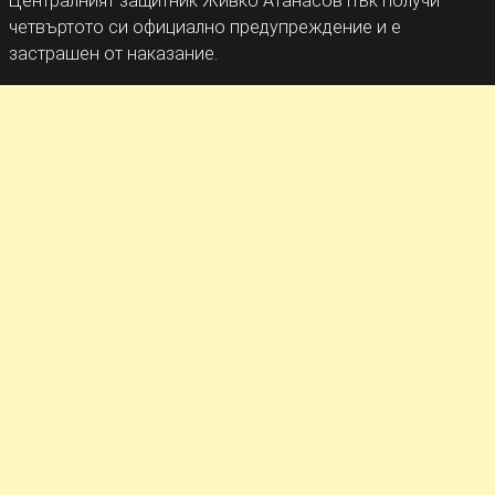
Централният защитник Живко Атанасов пък получи
четвъртото си официално предупреждение и е
застрашен от наказание.