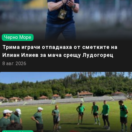
Черно Море
Трима играчи отпаднаха от сметките на
Илиан Илиев за мача срещу Лудогорец
8 авг. 2026