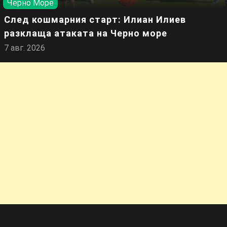
Черно Море
След кошмарния старт: Илиан Илиев
разклаща атаката на Черно море
7 авг. 2026