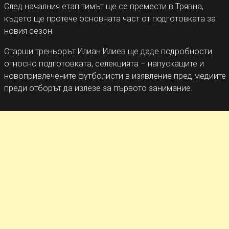
След началния етап тимът ще се премести в Трявна,
където ще протече основната част от подготовката за
новия сезон.
Старши треньорът Илиан Илиев ще даде подробности
относно подготовката, селекцията – напускащите и
новопривлечените футболисти в изявление пред медиите
преди отборът да излезе за първото занимание.