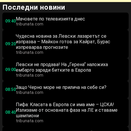
Последни новини
Мачовете по телевизията днес
09:40
tribunata.com
Чудесна новина за Левски: лазаретът се
изпразва – Майкон готов за Кайрат, Бурас
09:20
изпреварва прогнозите
tribunata.com
Левски не продава! На „Герена“ наложиха
09:00
ембарго заради битките в Европа
tribunata.com
Защо Черно море не прилича на себе си?
08:50
tribunata.com
Пифа: Класата в Европа си има име – ЦСКА!
Излизаме от основната фаза на ЛЕ и ставаме
08:40
шампиони
tribunata.com