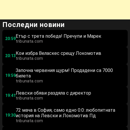
Последни новини
Етър с трета победа! Пречупи и Марек
20:59
tribunata.com
Кои избра Веласкес срещу Локомотив
20:13
tribunata.com
Започна червения щурм! Продадени са 7000
19:59
билета
tribunata.com
Левски обяви раздяла с директор
19:41
tribunata.com
72 мача в София, само едно 0:0: любопитната
19:30
история на Левски и Локомотив Пд
tribunata.com