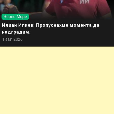
Черно Море
Илиан Илиев: Пропуснахме момента да
надградим.
1 авг. 2026