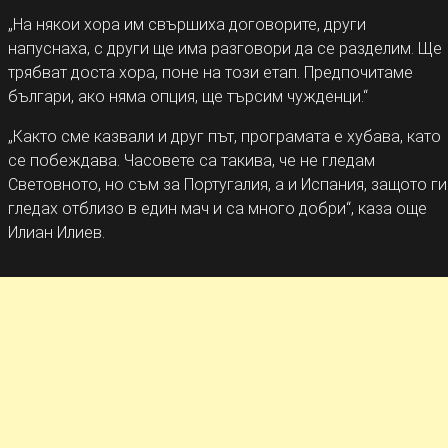
„На някои хора им свършиха договорите, други
напуснаха, с други ще има разговори да се разделим. Ще
трябват доста хора, поне на този етап. Предпочитаме
българи, ако няма опция, ще търсим чужденци.“
„Както сме казвали и друг път, програмата е хубава, като
се побеждава. Часовете са такива, че не гледам
Световното, но съм за Португалия, а и Испания, защото ги
гледах отблизо в един мач и са много добри“, каза още
Илиан Илиев.