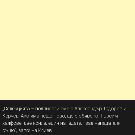
„Селекцията – подписали сме с Александър Тодоров и
Керчев. Ако има нещо ново, ще е обявено. Търсим
халфове, две крила, един нападател, зад нападателя
също“, започна Илиев.