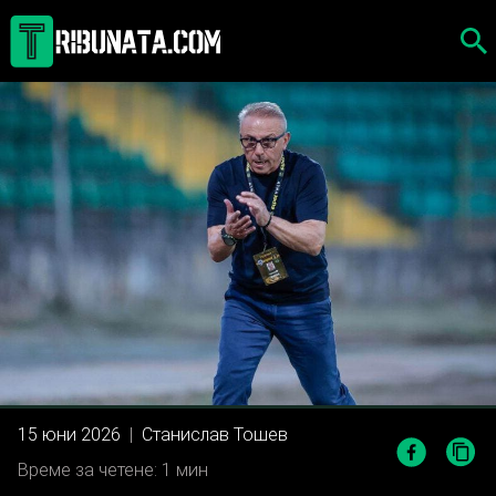
Skip
to
content
15 юни 2026
|
Станислав Тошев
Време за четене: 1 мин