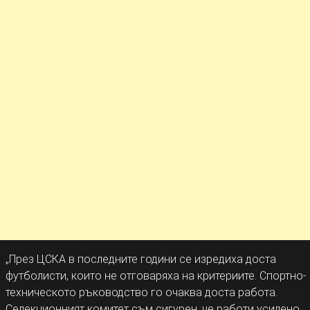
„През ЦСКА в последните години се изредиха доста
футболисти, които не отговаряха на критериите. Спортно-
техническото ръководство го очаква доста работа.
Селекционният комитет съм сигурен, че работи усилено.