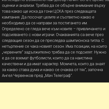
оценки и анализи. Трябва да се обърне внимание върху
това какво ще иска да гони ЦСКА през следващата
кампания. Да посочат целите и съответно какво е
необходимо да се направи за постигането им.
Определено се гледа вече към новите – привличането и
подсилването с нови играчи. Очакванията са вече през
следващия сезон да се преследва шампионска титла. С
нетърпение се чака новият сезон. Има позиции, на които
„червените“ задължително трябва да се подсилят. Нужно
е да се вземат футболисти, които да са наистина
качествени и да имат характер. Момчета, които да знаят
за какво става дума и какво се очаква от тях“, започна
Ангел Червенков пред „Мач Телеграф“.