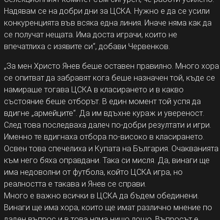
Надявам се на добри дни за ЦСКА. Нужно е да се усили
конкуренцията във всяка една линия. Иначе няма как да
се получат нещата. Има доста играчи, които не
впечатлиха с изявите си“, добави Червенков.
„За мен Христо Янев беше оставен правилно. Много хора
се опитват да забравят кога беше назначен той, къде се
намираше тогава ЦСКА в класирането и в какво
състояние беше отборът. В един момент той успя да
вдигне „армейците“. Да им вдъхне кураж и увереност.
След това последваха далеч по-добри резултати и игри.
Именно те вдигнаха отбора по-високо в класирането.
Освен това спечелиха и Купата на България. Очакванията
към него бяха оправдани. Така си мисля. Да, винаги ще
има недоволни от футбола, който ЦСКА игра, но
реалността е такава и Янев се справи.
Много е важно всички в ЦСКА да бъдем обединени.
Винаги ще има хора, които ще имат различно мнение по
даден въпрос и в това няма нищо лошо. Въпросът е