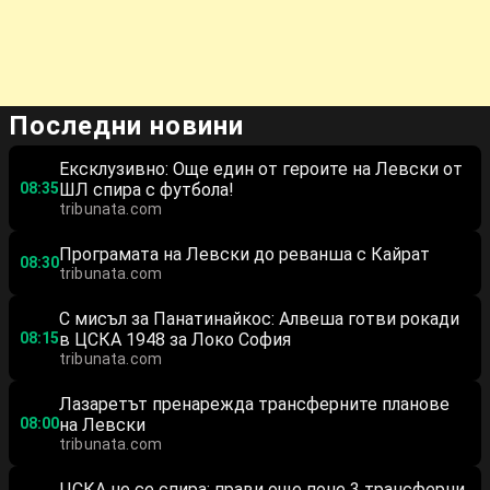
Последни новини
Ексклузивно: Още един от героите на Левски от
08:35
ШЛ спира с футбола!
tribunata.com
Програмата на Левски до реванша с Кайрат
08:30
tribunata.com
С мисъл за Панатинайкос: Алвеша готви рокади
08:15
в ЦСКА 1948 за Локо София
tribunata.com
Лазаретът пренарежда трансферните планове
08:00
на Левски
tribunata.com
ЦСКА не се спира: прави още поне 3 трансферни