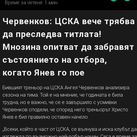
Време за четене: 1 мин
Червенков: ЦСКА вече трябва
да преследва титлата!
Мнозина опитват да забравят
състоянието на отбора,
когато Янев го пое
Бившият треньор на ЦСКА Ангел Червенков анализира
сезона на тима. Той е на мнение, че годината е била
трудна, но е важно, че се е завършило с усмивки.
Червенков сподели, че според него треньорът Христо
Янев е бил правилно оставен начело.
„Всеки, който е част от ЦСКА, се вълнува и иска клубът да
изглежда по възможно най-добър начин. Сега е време за