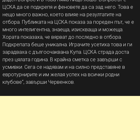
ЦСКА да се подкрепя и феновете да са зад него. Това е
нещо много важно, което влияе на резултатите на
отбора. Публиката на ЦСКА показа за пореден път, че е
много интелигентна, знаеща, изискваща и можеща.
Хората показаха, че вярват до последно в отбора.
Подкрепата беше уникална. Играчите усетиха това и ги
зарадваха с дългоочаквана Купа. ЦСКА страда доста
през цялата година. В крайна сметка се завърши с
усмивки. Сега се надявам и на силно представяне в
евротурнирите и им желая успех на всички родни
клубове“, завърши Червенков.