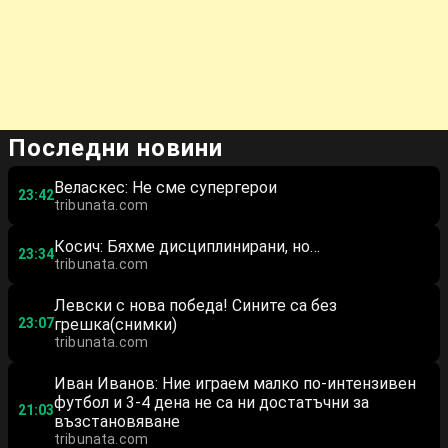
Последни новини
Веласкес: Не сме супергерои
23:42
tribunata.com
Косич: Бяхме дисциплинирани, но…
23:34
tribunata.com
Левски с нова победа! Сините са без
23:07
грешка(снимки)
tribunata.com
Иван Иванов: Ние играем малко по-интензивен
футбол и 3-4 дена не са ни достатъчни за
21:03
възстановяване
tribunata.com