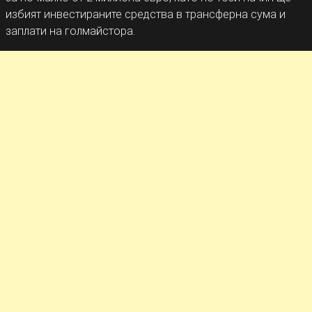
избият инвестираните средства в трансферна сума и
заплати на голмайстора.