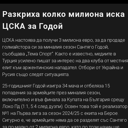
Разкриха колко милиона иска
ЦСКА за Годой
ЦСКА настоява да получи 3 милиона евро, за да продаде
голмайстора си за миналия сезон Сантяго Годой,
съобщава „Тема Спорт“. Както е известно, медиите в
Турция усилено пишат за интерес на два клуба от местния
елит към аржентинския нападател. Отбори от Украйна и
Русия също следят ситуацията.
25-годишният Годой изигра 34 мача и отбеляза 15
попадения за армейците през миналия сезон,
включително и във финала за Купата на България срещу
Локо Пд (1:1, 5:4 след дузпи). Освен това той е реализатор
№1 на Първа лига за сезон 2024/25 с екипа на Берое.
Сигурно е, че армейците няма да се разделят със Сантяго
за по-малко от 2 милиона евро, като по този начин ще