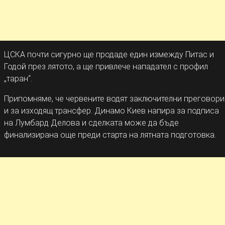
ЦСКА почти сигурно ще продаде един измежду Питас и
Годой през лятото, а ще привлече нападател с профил
„таран“.
Припомняме, че червените водят заключителни преговори
и за изходящ трансфер. Динамо Киев напира за подписа
на Лумбард Делова и сделката може да бъде
финализирана още преди старта на лятната подготовка.