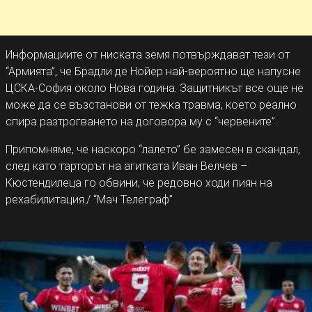
Информациите от ниската земя потвърждават тези от
“Армията”, че Брадли де Нойер най-вероятно ще напусне
ЦСКА-София около Нова година. Защитникът все още не
може да се възстанови от тежка травма, което реално
спира разтрогването на договора му с “червените”.
Припомняме, че наскоро “лалето” бе замесен в скандал,
след като тарторът на агитката Иван Велчев –
Кюстендилеца го обвини, че редовно ходи пиян на
рехабилитация./ “Мач Телеграф”