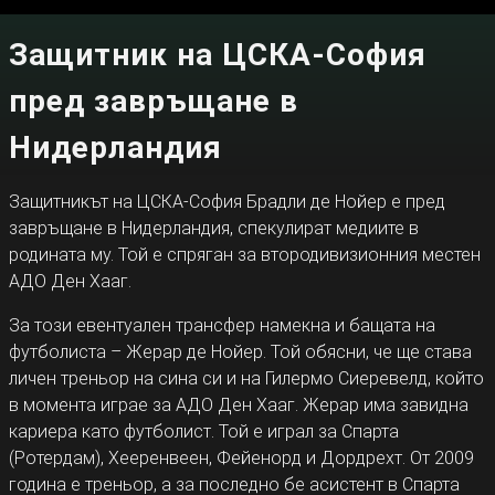
Защитник на ЦСКА-София
пред завръщане в
Нидерландия
Защитникът на ЦСКА-София Брадли де Нойер е пред
завръщане в Нидерландия, спекулират медиите в
родината му. Той е спряган за втородивизионния местен
АДО Ден Хааг.
За този евентуален трансфер намекна и бащата на
футболиста – Жерар де Нойер. Той обясни, че ще става
личен треньор на сина си и на Гилермо Сиеревелд, който
в момента играе за АДО Ден Хааг. Жерар има завидна
кариера като футболист. Той е играл за Спарта
(Ротердам), Хееренвеен, Фейенорд и Дордрехт. От 2009
година е треньор, а за последно бе асистент в Спарта