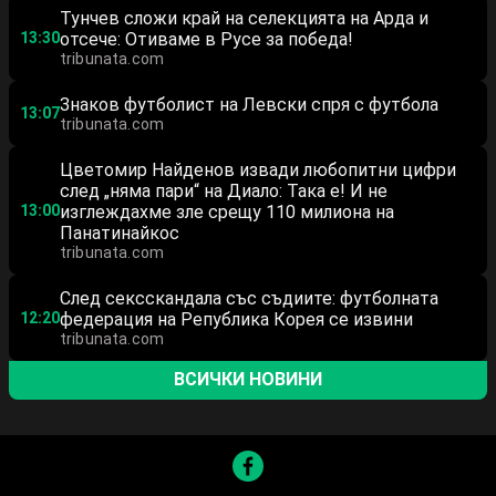
Тунчев сложи край на селекцията на Арда и
13:30
отсече: Отиваме в Русе за победа!
tribunata.com
Знаков футболист на Левски спря с футбола
13:07
tribunata.com
Цветомир Найденов извади любопитни цифри
след „няма пари“ на Диало: Така е! И не
13:00
изглеждахме зле срещу 110 милиона на
Панатинайкос
tribunata.com
След сексскандала със съдиите: футболната
12:20
федерация на Република Корея се извини
tribunata.com
ВСИЧКИ НОВИНИ