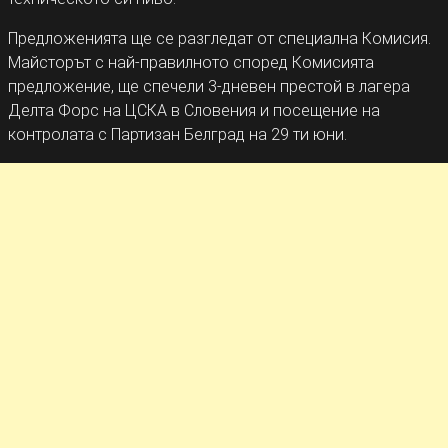
Предложенията ще се разгледат от специална Комисия.
Майсторът с най-правилното според Комисията
предложение, ще спечели 3-дневен престой в лагера
Делта Форс на ЦСКА в Словения и посещение на
контролата с Партизан Белград на 29 ти юни.