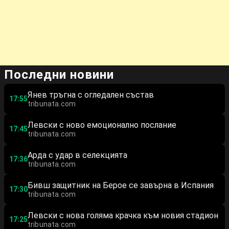
Последни новини
Янев тръгна с огледален състав
17:55
tribunata.com
Левски с ново емоционално послание
17:45
tribunata.com
Арда с удар в селекцията
17:36
tribunata.com
Бивш защитник на Берое се завърна в Испания
17:30
tribunata.com
Левски с нова голяма крачка към новия стадион
17:25
tribunata.com