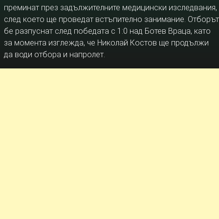
преминат през задължителните медицински изследвания,
след което ще проведат встъпително занимание. Отборът
бе разпуснат след победата с 1:0 над Ботев Враца, като
за момента изглежда, че Николай Костов ще продължи
да води отбора и напролет.