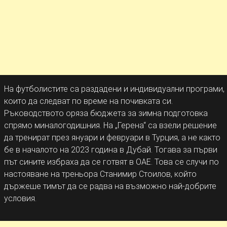
На футболистите са раздадени и индивидуални програми,
които да следват по време на почивката си.
Ръководството оряза бюджета за зимна подготовка
спрямо миналогодишния. На „Герена“ са взели решение
да тренират през януари и февруари в Турция, а не както
бе в началото на 2023 година в Дубай. Тогава за първи
път сините избраха да се готвят в ОАЕ. Това се случи по
настояване на треньора Станимир Стоилов, който
държеше тимът да се радва на възможно най-добрите
условия.