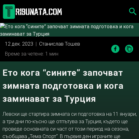
Skip
to
content
12 дек. 2023
|
Станислав Тошев
Време за четене: 1 мин
Ето кога “сините” започват
зимната подготовка и кога
заминават за Турция
Левски ще стартира зимната си подготовка на 11 януари,
а три дни по-късно ще отпътува за Турция, където ще
проведе основната си част от този период на сезона,
съобщава „Тема Спорт“. В първия ден играчите ще