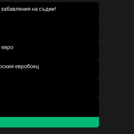
 забавления на съдии!
 евро
арския евробоец