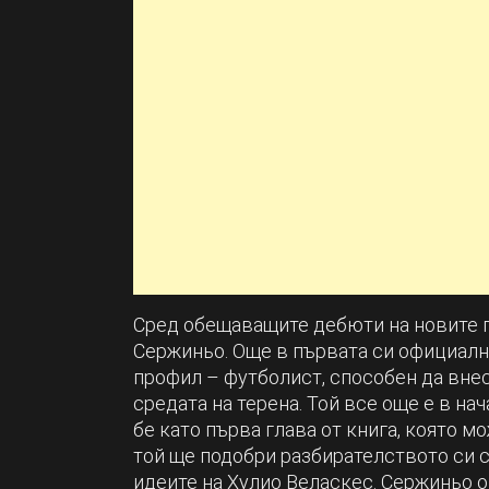
Сред обещаващите дебюти на новите 
Сержиньо. Още в първата си официална
профил – футболист, способен да вне
средата на терена. Той все още е в на
бе като първа глава от книга, която м
той ще подобри разбирателството си 
идеите на Хулио Веласкес. Сержиньо 