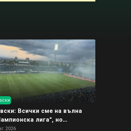
вски
вски: Всички сме на вълна
ампионска лига“, но…
вг. 2026