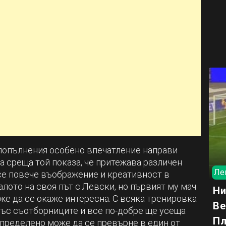
попълнения особено впечатление направи
 среща той показа, че притежава различен
Ле
се повече въображение и креативност в
чалото на своя път с Левски, но първият му мач
Ни
оже да се окаже интересна. С всяка тренировка
Ве
със съотборниците и все по-добре ще усеща
П
определено може да се превърне в един от