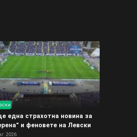
вски
е една страхотна новина за
ерена“ и феновете на Левски
вг. 2026