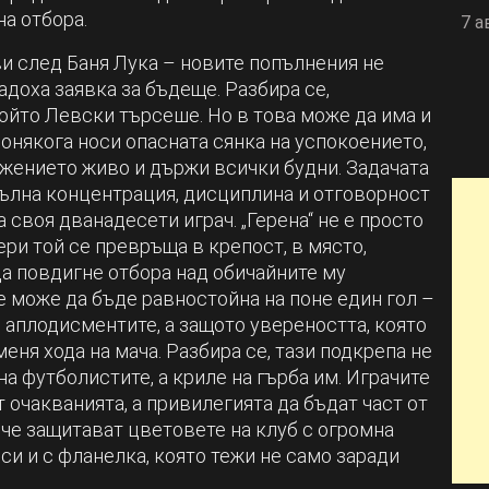
а отбора.
7 а
ви след Баня Лука – новите попълнения не
адоха заявка за бъдеще. Разбира се,
който Левски търсеше. Но в това може да има и
понякога носи опасната сянка на успокоението,
ежението живо и държи всички будни. Задачата
пълна концентрация, дисциплина и отговорност
 своя дванадесети играч. „Герена“ не е просто
ри той се превръща в крепост, в място,
да повдигне отбора над обичайните му
 може да бъде равностойна на поне един гол –
и аплодисментите, а защото увереността, която
еня хода на мача. Разбира се, тази подкрепа не
а футболистите, а криле на гърба им. Играчите
т очакванията, а привилегията да бъдат част от
 че защитават цветовете на клуб с огромна
си и с фланелка, която тежи не само заради