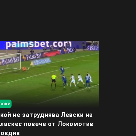
вски
кой не затруднява Левски на
ласкес повече от Локомотив
ловдив