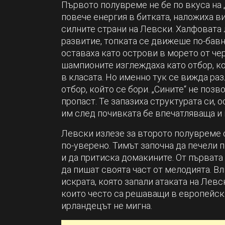
Първото полувреме не бе по вкуса на 
повече енергия в битката, наложиха в
силните страни на Левски. Халфовата
развитие, топката се движеше по-бавн
оставаха като острови в морето от че
шампионите изглеждаха като отбор, к
в класата. Но именно тук се вижда раз
отбор, който се бори. „Сините“ не поз
пропаст. Те запазиха структурата си, 
им след почивката бе впечатляваща и
Левски излезе за второто полувреме с
по-уверено. Тимът започна да печели 
и да притиска домакините. От първата 
да пишат своята част от мелодията. В
искрата, която запали атаката на Левс
които често са решаващи в европейски
ирландецът не мигна.