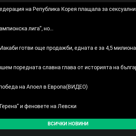
едерация на Република Корея плащала за сексуални
ампионска лига“, но…
акаби готви още продажби, едната е за 4,5 милиона
ишем поредната славна глава от историята на бълг
 победа на Апоел в Европа(ВИДЕО)
Герена“ и феновете на Левски
ВСИЧКИ НОВИНИ