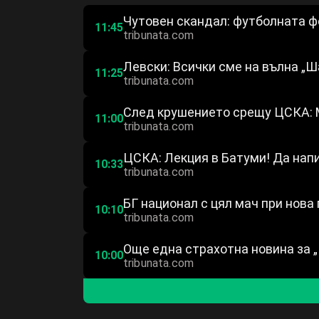
Чутовен скандал: футболната ф
11:45
tribunata.com
Левски: Всички сме на вълна „Ш
11:25
tribunata.com
След крушението срещу ЦСКА: М
11:00
tribunata.com
ЦСКА: Лекция в Батуми! Да нап
10:33
tribunata.com
БГ национал с цял мач при нова
10:10
tribunata.com
Още една страхотна новина за „
10:00
tribunata.com