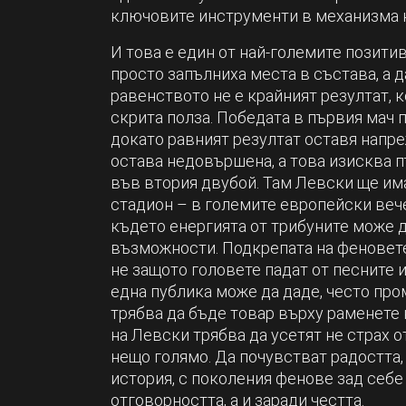
ключовите инструменти в механизма н
И това е един от най-големите позити
просто запълниха места в състава, а д
равенството не е крайният резултат, 
скрита полза. Победата в първия мач 
докато равният резултат оставя напр
остава недовършена, а това изисква 
във втория двубой. Там Левски ще има
стадион – в големите европейски вече
където енергията от трибуните може 
възможности. Подкрепата на феновете
не защото головете падат от песните 
една публика може да даде, често пром
трябва да бъде товар върху раменете н
на Левски трябва да усетят не страх о
нещо голямо. Да почувстват радостта,
история, с поколения фенове зад себе 
отговорността, а и заради честта.