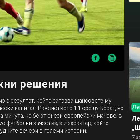
жни решения
мо с резултат, който запазва шансовете му
Ле
чески капитал. Равенството 1:1 срещу Борац не
а минута, но бе от онези европейски мачове, в
Ле
о футболни качества, а и характер, който
„Ш
удните вечери в големи истории.
7 а