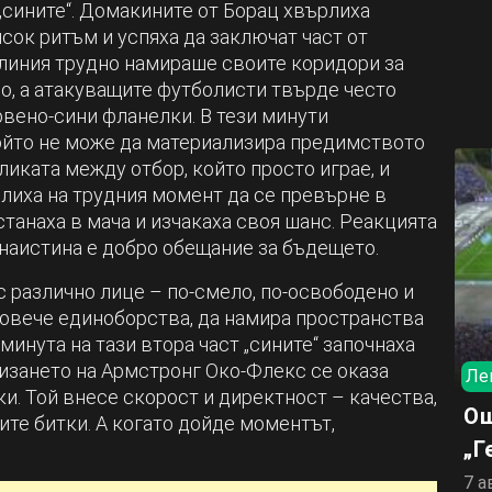
„сините“. Домакините от Борац хвърлиха
исок ритъм и успяха да заключат част от
 линия трудно намираше своите коридори за
о, а атакуващите футболисти твърде често
рвено-сини фланелки. В тези минути
ойто не може да материализира предимството
ликата между отбор, който просто играе, и
волиха на трудния момент да се превърне в
останаха в мача и изчакаха своя шанс. Реакцията
 наистина е добро обещание за бъдещето.
 различно лице – по-смело, по-освободено и
повече единоборства, да намира пространства
минута на тази втора част „сините“ започнаха
лизането на Армстронг Око-Флекс се оказа
Ле
ки. Той внесе скорост и директност – качества,
Ощ
те битки. А когато дойде моментът,
„Г
7 а