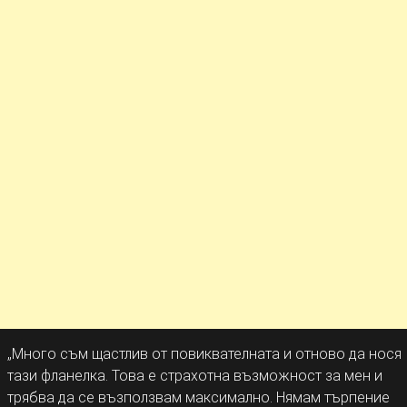
„Много съм щастлив от повиквателната и отново да нося
тази фланелка. Това е страхотна възможност за мен и
трябва да се възползвам максимално. Нямам търпение