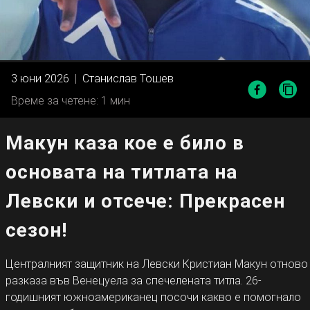
3 юни 2026
|
Станислав Тошев
Време за четене: 1 мин
Макун каза кое е било в
основата на титлата на
Левски и отсече: Прекрасен
сезон!
Централният защитник на Левски Кристиан Макун отново
разказа във Венецуела за спечелената титла. 26-
годишният южноамериканец посочи какво е помогнало