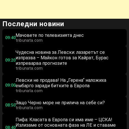
Последни новини
Мачовете по телевизията днес
09:40
tribunata.com
Чудесна новина за Левски: лазаретът се
изпразва – Майкон готов за Кайрат, Бурас
09:20
изпреварва прогнозите
tribunata.com
Левски не продава! На „Герена“ наложиха
09:00
ембарго заради битките в Европа
tribunata.com
Защо Черно море не прилича на себе си?
08:50
tribunata.com
Пифа: Класата в Европа си има име – ЦСКА!
Излизаме от основната фаза на ЛЕ и ставаме
08:40