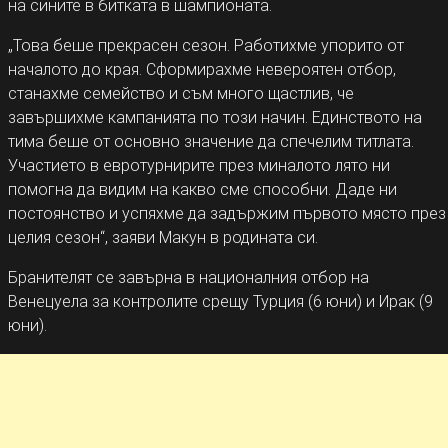
на сините в битката в шампионата.
„Това беше прекрасен сезон. Работихме упорито от
началото до края. Сформирахме невероятен отбор,
станахме семейство и съм много щастлив, че
завършихме кампанията по този начин. Единството на
тима беше от основно значение да спечелим титлата.
Участието в евротурнирите през миналото лято ни
помогна да видим на какво сме способни. Даде ни
постоянство и успяхме да задържим първото място през
целия сезон“, заяви Макун в родината си.
Бранителят се завърна в националния отбор на
Венецуела за контролите срещу Турция (6 юни) и Ирак (9
юни).