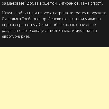
за мачовете“, добави още той, цитиран от „Тема спорт“.
Макун е обект на интерес от страна на третия в турската
Суперлига Трабзонспор. Левски ще иска три милиона
евро за правата му. Сините обаче са склонни да се
разделят с него след участието в квалификациите в
евротурнирите.