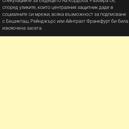
спекулациите за бъдещето на Кордоба. Разбира се,
според уликите, които централния защитник даде в
социалните си мрежи, всяка възможност за подписване
с Бешикташ, Рейнджърс или Айнтрахт Франкфурт би била
изключена засега.