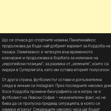
Що се отнася до спортните новини, Панатинайкос
продължава да бъде най-добрият вариант за Кордоба на
пазара. Олимпиакос е четвърти във временното
класиране и продължава в борбата за излизане на
„европейски позиции“, за разлика от „зелените“, които са
лидери в Суперлигата, като им остава вторият полусезон.
От друга страна, футболистът остави и допълнителна
следа в личния си Instagram. През последните няколко дни
Хосе Кордоба промени биографията си и изтри, че е
футболист на Левски София – незначителен факт, но не
бива да се пропуска предвид ситуацията, в която се
намира играчът. Следващите няколко часа ще бъдат