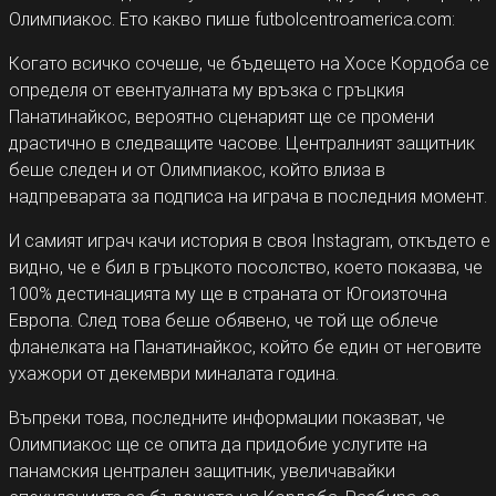
Олимпиакос. Ето какво пише futbolcentroamerica.com:
Когато всичко сочеше, че бъдещето на Хосе Кордоба се
определя от евентуалната му връзка с гръцкия
Панатинайкос, вероятно сценарият ще се промени
драстично в следващите часове. Централният защитник
беше следен и от Олимпиакос, който влиза в
надпреварата за подписа на играча в последния момент.
И самият играч качи история в своя Instagram, откъдето е
видно, че е бил в гръцкото посолство, което показва, че
100% дестинацията му ще в страната от Югоизточна
Европа. След това беше обявено, че той ще облече
фланелката на Панатинайкос, който бе един от неговите
ухажори от декември миналата година.
Въпреки това, последните информации показват, че
Олимпиакос ще се опита да придобие услугите на
панамския централен защитник, увеличавайки