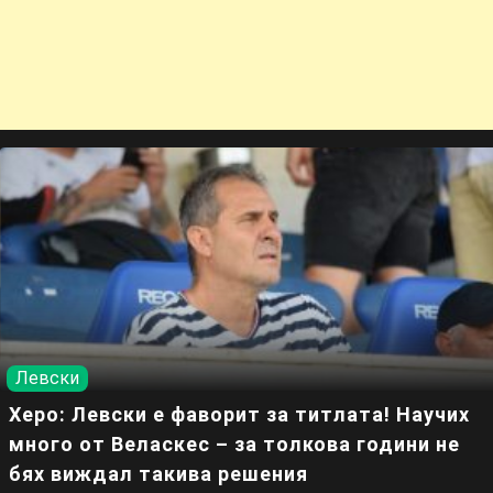
Левски
Херо: Левски е фаворит за титлата! Научих
много от Веласкес – за толкова години не
бях виждал такива решения