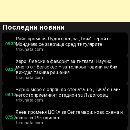
Последни новини
Райс променя Лудогорец за „Тича“: герой от
08:30
Мондиала се завръща сред титулярите
tribunata.com
Херо: Левски е фаворит за титлата! Научих
много от Веласкес – за толкова години не бях
08:20
виждал такива решения
tribunata.com
Черно море е опрян до стената, но „Тича“ е най-
08:10
негостоприемният стадион за Лудогорец
tribunata.com
Янев променя ЦСКА за Септември: нова схема и
07:58
шанс за 19-годишен
tribunata.com