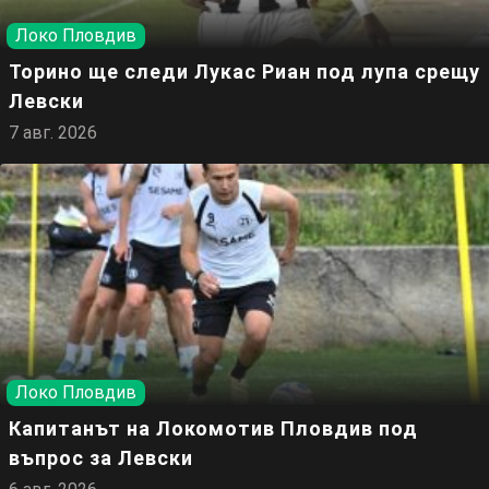
Локо Пловдив
Торино ще следи Лукас Риан под лупа срещу
Левски
7 авг. 2026
Локо Пловдив
Капитанът на Локомотив Пловдив под
въпрос за Левски