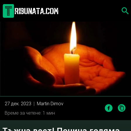
Skip
to
content
27 дек. 2023
|
Martin Dimov
Време за четене: 1 мин
Тъжна вест! Почина голяма