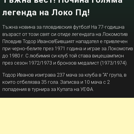
легенда на Локо Пд!
Тъжна новина за пловдивския футбол! На 77-годишна
възраст от този свят си отиде легендата на Локомотив
Пловдив Тодор Иванов!Бившият нападател е привлечен
при черно-белите през 1971 година и играе за Локомотив
до 1980 г. С любимия си клуб той става вицешампион
през сезон 1972/1973 и бронзов медалист (1973/1974).
Тодор Иванов изиграва 237 мача за клуба в “А” група, в
които отбелязва 35 гола. Записва и 10 мача с 2
попадения в турнира за Купата на УЕФА.