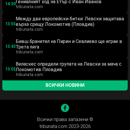
Гениалният ход на Етър с Иван Иванов
14:30
tribunata.com
Между две европейски битки: Левски защитава
13:55
върха срещу Локомотив (Пловдив)
tribunata.com
Бивш бранител на Пирин и Севлиево ще играе в
13:43
Трета лига
tribunata.com
Веласкес определи групата на Левски за мача с
13:02
Локомотив Пловдив
tribunata.com
ВСИЧКИ НОВИНИ
Всички права запазени ©
tribunata.com 2023-2026