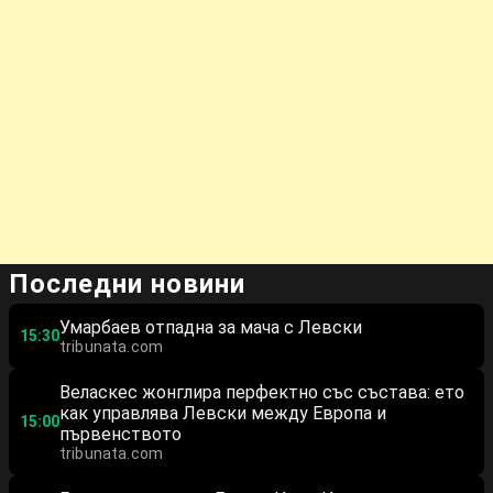
Последни новини
Умарбаев отпадна за мача с Левски
15:30
tribunata.com
Веласкес жонглира перфектно със състава: ето
как управлява Левски между Европа и
15:00
първенството
tribunata.com