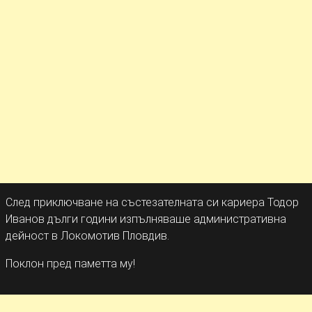
След приключване на състезателната си кариера Тодор
Иванов дълги години изпълняваше административна
дейност в Локомотив Пловдив.
Поклон пред паметта му!