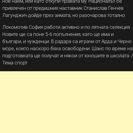
нов наем, или като откупи правата му. Националът бе
привлечен от предишния наставник Станислав Генчев.
Лагунджич дойде през зимата, но разочарова тотално.
Локомотив София работи активно и по лятната селекция.
Новите ще са поне 5-6 попълнения, като ще има и
българи, и чужденци. В радара са играчи от Арда и Черно
море, които наскоро бяха освободени. Шанс по време на
подготовката ще получат и някои от юношите в школата. /
Тема спорт