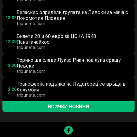
Веласкес определи групата на Левски за мача с
13:02
Локомотив Пловдив
tribunata.com
Билети 20 и 60 евро за ЦСКА 1948 –
12:39
Панатинайкос
tribunata.com
Торино ще следи Лукас Риан под лупа срещу
12:30
Левски
tribunata.com
Трансферна издънка на Лудогорец се връща в
12:26
Колумбия
tribunata.com
ВСИЧКИ НОВИНИ