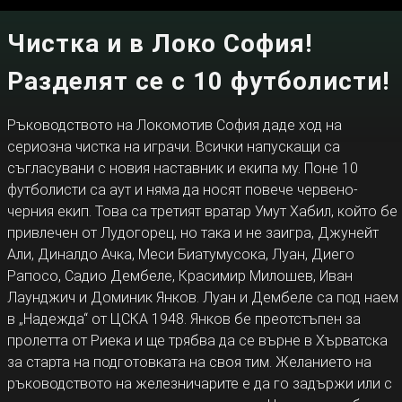
Чистка и в Локо София!
Разделят се с 10 футболисти!
Ръководството на Локомотив София даде ход на
сериозна чистка на играчи. Всички напускащи са
съгласувани с новия наставник и екипа му. Поне 10
футболисти са аут и няма да носят повече червено-
черния екип. Това са третият вратар Умут Хабил, който бе
привлечен от Лудогорец, но така и не заигра, Джунейт
Али, Диналдо Ачка, Меси Биатумусока, Луан, Диего
Рапосо, Садио Дембеле, Красимир Милошев, Иван
Лаунджич и Доминик Янков. Луан и Дембеле са под наем
в „Надежда“ от ЦСКА 1948. Янков бе преотстъпен за
пролетта от Риека и ще трябва да се върне в Хърватска
за старта на подготовката на своя тим. Желанието на
ръководството на железничарите е да го задържи или с