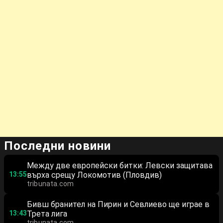
Последни новини
Между две европейски битки: Левски защитава
13:55
върха срещу Локомотив (Пловдив)
tribunata.com
Бивш бранител на Пирин и Севлиево ще играе в
13:43
Трета лига
tribunata.com