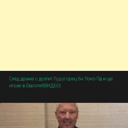
След драма с дузпи! Лудогорец би Локо Пд и ще
играе в Европа!(ВИДЕО)