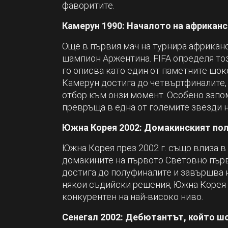
фаворитите.
Камерун 1990: Началото на африканс
Още в първия мач на турнира африка
шампион Аржентина. FIFA определя тоз
го описва като един от паметните шок
Камерун достига до четвъртфиналите,
отбор към онзи момент. Особено запом
превръща в една от големите звезди н
Южна Корея 2002: Домакинският по
Южна Корея през 2002 г. също влиза в 
домакините на първото Световно първ
достига до полуфиналите и завършва 
някои съдийски решения, Южна Корея 
конкурентен на най-високо ниво.
Сенегал 2002: Дебютантът, който ш