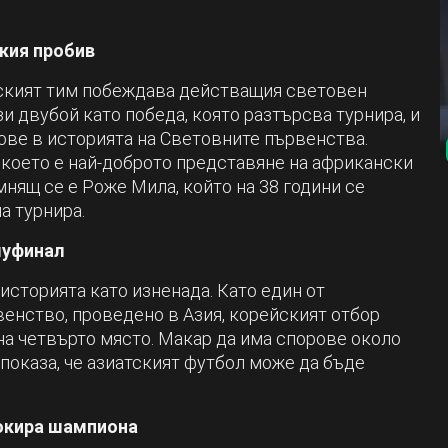
кия пробив
нският тим побеждава действащия световен
и двубой като победа, която разтърсва турнира, и
ове в историята на Световните първенства.
 което е най-доброто представяне на африкански
нящ се е Роже Мила, който на 38 години се
а турнира.
луфинал
историята като изненада. Като един от
енство, проведено в Азия, корейският отбор
на четвърто място. Макар да има спорове около
показа, че азиатският футбол може да бъде
окира шампиона