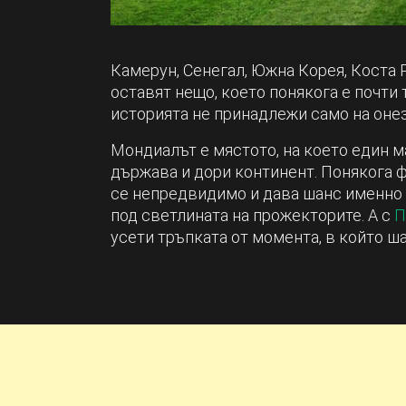
Камерун, Сенегал, Южна Корея, Коста 
оставят нещо, което понякога е почти
историята не принадлежи само на онези
Мондиалът е мястото, на което един м
държава и дори континент. Понякога 
се непредвидимо и дава шанс именно н
под светлината на прожекторите. А с
П
усети тръпката от момента, в който ша