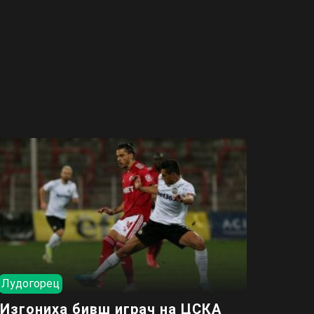
Лудогорец
Изгониха бивш играч на ЦСКА