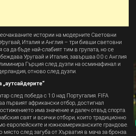
й-неочакваните истории на модерните Световни
 Уругвай, Италия и Англия – три бивши световни
са да бъде най-слабият тим в групата, но се
обеждава Уругвай и Италия, завършва 0:0 с Англия
 елиминира Гърция след дузпи на осминафинал и
ерландия, отново след дузпи.
а „аутсайдерите“
ар след победа с 1:0 над Португалия. FIFA
ава първият африкански отбор, достигнал
остижението има значение и далеч отвъд спорта.
рабския свят и всички отбори, които традиционно
ямо европейските и южноамериканските грандове.
 място след загуба от Хърватия в мача за бронза.