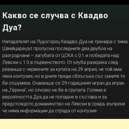
Какво се случва с Квадво
Дуа?
Нападателят на Лудогорец Квадво Дуа не тренира с тима.
Швейцарецът пропусна последните два двубоя на
разградчани – загубата от ЦСКА с 0:1 и победата над
Левски с 1:0 в първенството. От клуба разкриха след
реванша с червените за купата на 29 април, че той има
лека контузия, но в дните преди сблъсъка със сините тя
бе отшумяла. Очакваше се 29-годишният играч да играе
на „Герена“, но отново не бе в групата. Голяма е
вероятността Дуа да не попадне в състава и за
предстоящото домакинство на Левски в сряда, въпреки
че няма информации да страда от контузия.