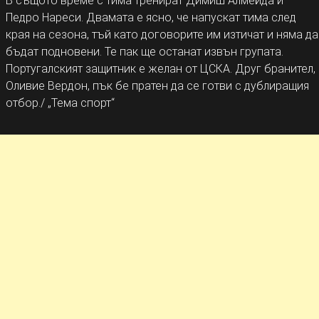
В същото време с тима тренират Димиш Алмейда и
Педро Нареси. Двамата е ясно, че напускат тима след
края на сезона, тъй като договорите им изтичат и няма да
бъдат подновени. Те пак ще останат извън групата.
Португалският защитник е желан от ЦСКА. Друг бранител,
Оливие Вердон, пък бе пратен да се готви с дублиращия
отбор./ „Тема спорт“