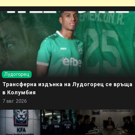
Лудогорец
Трансферна издънка на Лудогорец се връща
в Колумбия
7 авг. 2026