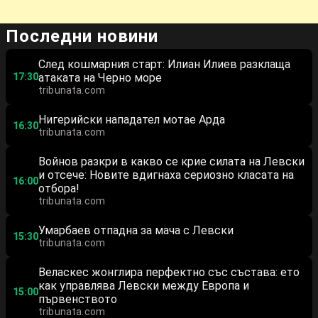
Последни новини
След кошмарния старт: Илиан Илиев разклаща
17:30
атаката на Черно море
tribunata.com
Нигерийски нападател мотае Арда
16:30
tribunata.com
Войнов разкри в какво се крие силата на Левски
и отсече: Новите вдигнаха сериозно класата на
16:00
отбора!
tribunata.com
Умарбаев отпадна за мача с Левски
15:30
tribunata.com
Веласкес жонглира перфектно със състава: ето
как управлява Левски между Европа и
15:00
първенството
tribunata.com