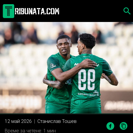
Skip
to
content
12 май 2026
|
Станислав Тошев
Време за четене: 1 мин