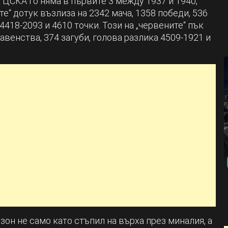
 ЦСКА го няма в първите 3 между 1937 и 1940,
те“ дотук възлиза на 2342 мача, 1358 победи, 536
4418-2093 и 4610 точки. Този на „червените“ пък
авенства, 374 загуби, голова разлика 4509-1921 и
он не само като стъпил на върха през миналия, а