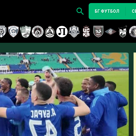
БГ ФУТБОЛ
С