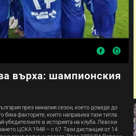
ва върха: шампионския
България през миналия сезон, което доведе до
о бяха факторите, които направиха тази титла
ай-убедителните в историята на клуба. Левски
рането ЦСКА 1948 – с 67. Тази дистанция от 14