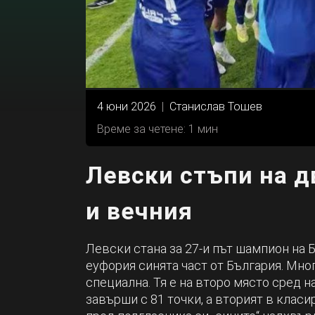
4 юни 2026
|
Станислав Тошев
Време за четене: 1 мин
Левски стъпи на д
и вечния
Левски стана за 27-и път шампион на 
еуфория синята част от България. Мног
специална. Тя е на второ място сред н
завърши с 81 точки, а вторият в класи