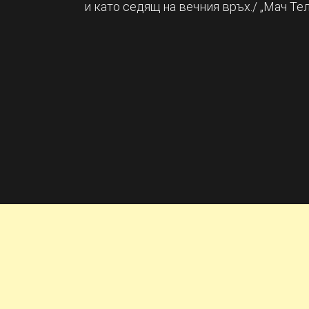
и като седящ на вечния връх./ „Мач Те