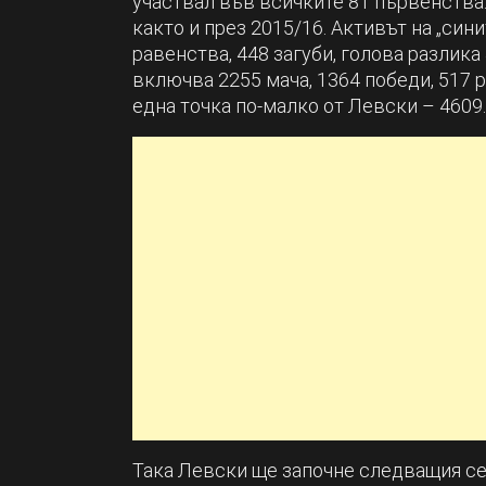
участвал във всичките 81 първенства.
както и през 2015/16. Активът на „сини
равенства, 448 загуби, голова разлика 
включва 2255 мача, 1364 победи, 517 р
една точка по-малко от Левски – 4609.
Така Левски ще започне следващия сез