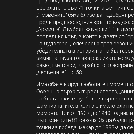
пред подгласника си „сините“ надхвъ
взе златото със 71 точки, а вечният с
„Червените“ бяха близо да подобрят ре
преди предпоследния кръг те водеха с
„Армията“. Двубоят завърши 1:1 и дис
последния кръг, в който и двата отбо
на Лудогорец, спечелена през сезон 20
убедителната в историята на българск
зимната пауза тогава разликата между
само две точки, в крайното класиране 
„червените“ – с 58.
Има обаче и друг любопитен момент о
Освен на върха в първенството, „синит
на българските футболни първенства. 
шампионатите, в които е имало елитна
момента. Три от 1937 до 1940 година и
във всичките 81 сезона. За да бъдат 
точки за победа, макар до 1993-а да с