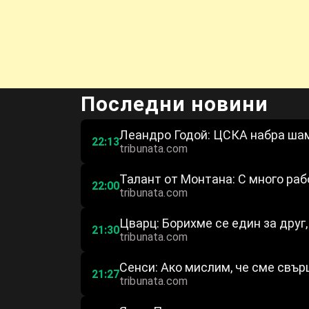
Последни новини
Леандро Годой: ЦСКА набра ша
22:13
tribunata.com
Талант от Монтана: С много ра
22:00
tribunata.com
Цварц: Борихме се един за друг,
21:30
tribunata.com
Сенси: Ако мислим, че сме свърш
21:27
tribunata.com