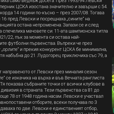
рлиха само веднъж досега. През 1993/94 Левски
ъперник ЦСКА изостана значително и завърши с 54.
корда 14 години по-късно – през 2007/08. Тогава
 16 пред Левски и посрещнаха „сините“ на
танцията остана непроменена. Запази се и след
ра спечелиха мачовете си. 11-ата шампионска титла
21/22, пък за момента си остава най-
ите футболни първенства. Въпреки че през
 „орлите“ и прекия конкурент ЦСКА бе минимална,
тя набъбна до 21. Лудогорец приключиха със 79, а
т направеното от Левски през миналия сезон.
е“ се изкачиха на върха и във Вечната ранглиста
Тя показва събраните точки от всички клубове в
 дивизия в страната. Тези първенства са 81 до
 още 78 от 1948 година насам. Левски е участвал
равнопоставени отборите, всеки получава по 3
е даваха по две. Левски е единственият отбор,