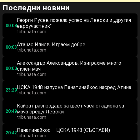
Последни новини
Георги Русев пожела успех на Левски и „другия
00:08
евроучастник“
tribunata.com
Атанас Илиев: Играем добре
00:03
tribunata.com
Александър Александров: Изиграхме много
00:00
силен мач
tribunata.com
ЦСКА 1948 изпусна Панатинайкос насред Атина
23:29
tribunata.com
Кайрат разпродаде за шест часа стадиона за
20:49
мача срещу Левски
tribunata.com
Панатинайкос – ЦСКА 1948 (СЪСТАВИ)
20:42
tribunata.com