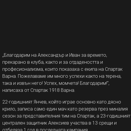
„Благодарим на Александър и Иван за времето,
прекарано в клуба, както и за отдадеността и
професионализма, които показаха с екипа на Спартак
Варна. Пожелаваме им много успехи както на терена,
така и извън него! Успех, момчета! Благодарим!“,
написаха от Спартак 1918 Варна.
22-годишният Янчев, който играе основно като дясно
крило, записа само един мач като резерва през миналия
сезон за представителния тим на Спартак, а 23-годишният
централен защитник Алексиев участва в 13 срещи и
отбеляза 1 гол в последната кампания.