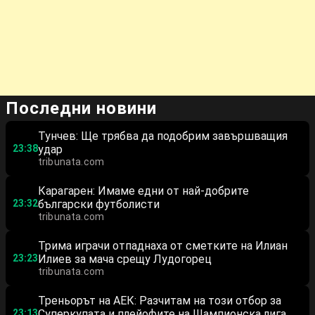
Последни новини
Тунчев: Ще трябва да подобрим завършващия
23:38
удар
tribunata.com
Карагарен: Имаме едни от най-добрите
23:32
български футболисти
tribunata.com
Трима играчи отпаднаха от сметките на Илиан
23:23
Илиев за мача срещу Лудогорец
tribunata.com
Треньорът на АЕК: Разчитам на този отбор за
23:13
Суперкупата и плейофите на Шампионска лига