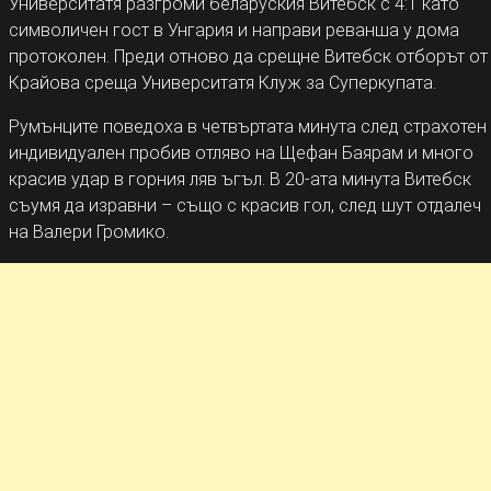
Университатя разгроми беларуския Витебск с 4:1 като
символичен гост в Унгария и направи реванша у дома
протоколен. Преди отново да срещне Витебск отборът от
Крайова среща Университатя Клуж за Суперкупата.
Румънците поведоха в четвъртата минута след страхотен
индивидуален пробив отляво на Щефан Баярам и много
красив удар в горния ляв ъгъл. В 20-ата минута Витебск
съумя да изравни – също с красив гол, след шут отдалеч
на Валери Громико.