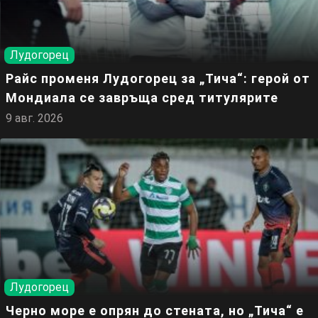
Лудогорец
Райс променя Лудогорец за „Тича“: герой от
Мондиала се завръща сред титулярите
9 авг. 2026
Лудогорец
Черно море е опрян до стената, но „Тича“ е