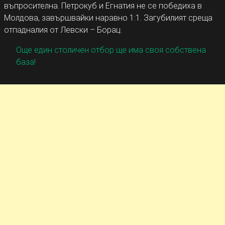
въпросителна. Петрокуб и Егнатия не се победиха в
Молдова, завършвайки наравно 1:1. Загубилият среща
отпадналия от Левски – Борац.
Още един столичен отбор ще има своя собствена
база!