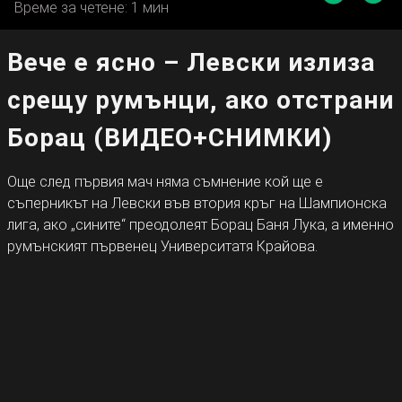
Време за четене: 1 мин
Вече е ясно – Левски излиза
срещу румънци, ако отстрани
Борац (ВИДЕО+СНИМКИ)
Още след първия мач няма съмнение кой ще е
съперникът на Левски във втория кръг на Шампионска
лига, ако „сините“ преодолеят Борац Баня Лука, а именно
румънският първенец Университатя Крайова.