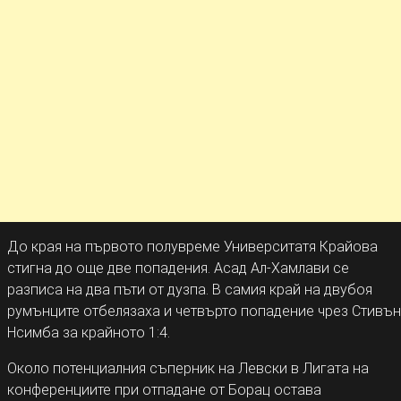
До края на първото полувреме Университатя Крайова
стигна до още две попадения. Асад Ал-Хамлави се
разписа на два пъти от дузпа. В самия край на двубоя
румънците отбелязаха и четвърто попадение чрез Стивън
Нсимба за крайното 1:4.
Около потенциалния съперник на Левски в Лигата на
конференциите при отпадане от Борац остава