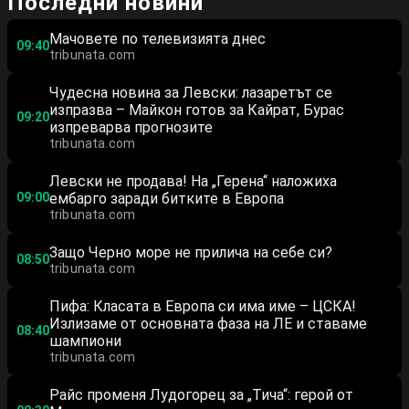
Последни новини
Мачовете по телевизията днес
09:40
tribunata.com
Чудесна новина за Левски: лазаретът се
изпразва – Майкон готов за Кайрат, Бурас
09:20
изпреварва прогнозите
tribunata.com
Левски не продава! На „Герена“ наложиха
09:00
ембарго заради битките в Европа
tribunata.com
Защо Черно море не прилича на себе си?
08:50
tribunata.com
Пифа: Класата в Европа си има име – ЦСКА!
Излизаме от основната фаза на ЛЕ и ставаме
08:40
шампиони
tribunata.com
Райс променя Лудогорец за „Тича“: герой от