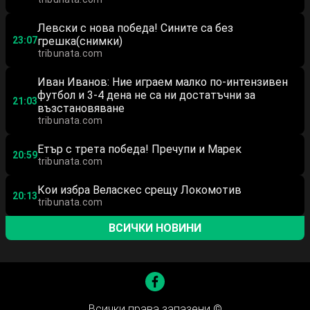
Левски с нова победа! Сините са без
23:07
грешка(снимки)
tribunata.com
Иван Иванов: Ние играем малко по-интензивен
футбол и 3-4 дена не са ни достатъчни за
21:03
възстановяване
tribunata.com
Етър с трета победа! Пречупи и Марек
20:59
tribunata.com
Кои избра Веласкес срещу Локомотив
20:13
tribunata.com
ВСИЧКИ НОВИНИ
Всички права запазени ©