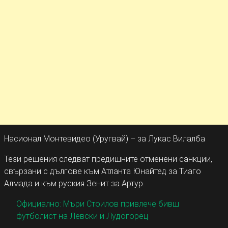
Насионал Монтевидео (Уругвай) – за Лукас Вилалба
Тези решения следват предишните отменени санкции,
свързани с дългове към Атланта Юнайтед за Тиаго
Алмада и към руския Зенит за Артур.
Официално: Мъри Стоилов привлече бивш
футболист на Левски и Лудогорец