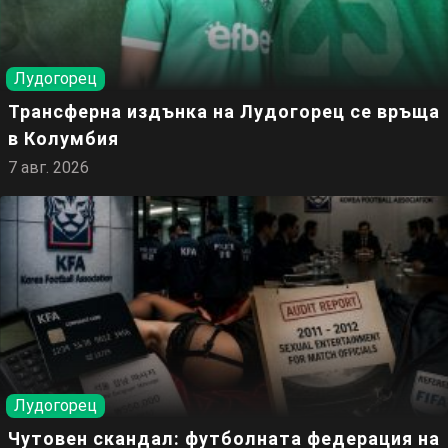
Лудогорец
Трансферна издънка на Лудогорец се връща
в Колумбия
7 авг. 2026
Лудогорец
Чутовен скандал: футболната федерация на