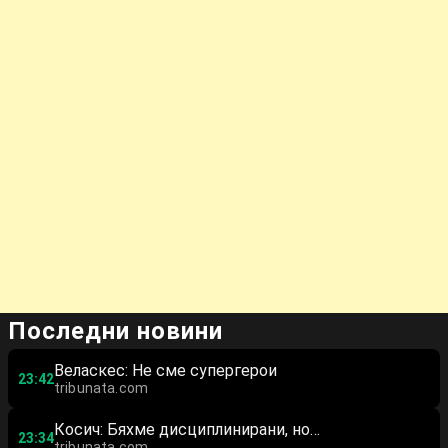
Последни новини
Веласкес: Не сме супергерои
23:42
tribunata.com
Косич: Бяхме дисциплинирани, но…
23:34
tribunata.com