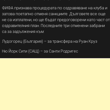
ФИФА признава процедурата по оздравяване на клуба и
затова поетапно отменя санкциите. Дълговете все още
не са изплатени, но ще бъдат предоговорени като част от
оздравителния план. Последните три отменени забрани
са за задължения към:
Лудогорец (България) – за трансфера на Руан Круз
Ню Йорк Сити (САЩ) – за Санти Родригес