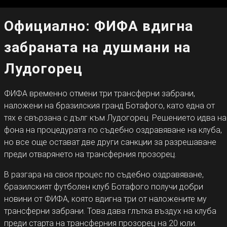
Официално: ФИФА вдигна
забраната на душмани на
Лудогорец
ФИФА временно отмени три трансферни забрани,
наложени на бразилския гранд Ботафого, като една от
тях е свързана с дълг към Лудогорец. Решението идва на
фона на процедурата по съдебно оздравяване на клуба,
но все още остават две други санкции за разрешаване
преди отварянето на трансферния прозорец.
В разгара на своя процес по съдебно оздравяване,
бразилският футболен клуб Ботафого получи добри
новини от ФИФА, която вдигна три от наложените му
трансферни забрани. Това дава глътка въздух на клуба
преди старта на трансферния прозорец на 20 юли.