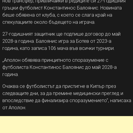
нов трансфер, привличайки в редиците си 27-годишния
гръцки футболист Константинос Балоянис. Новината
беше обявена от клуба, с което се слага край на
спекулациите около бъдещето на играча.
27-годишният защитник ще подпише договор до май
2028-а година. Балоянис игра за Ботев от 2023-а
година, като записа 106 мача във всички турнири.
„Аполон обявява принципното споразумение с
футболиста Константинос Балоянис до май 2028-а
година.
Очаква се футболистът да пристигне в Кипър през
следващите дни, за да премине медицински преглед и
впоследствие да финализира споразумението“, написаха
от Аполон.