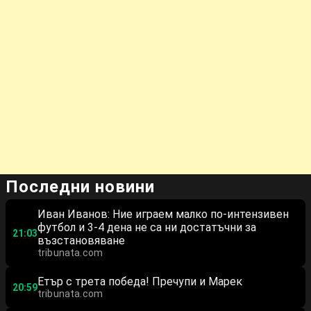
Последни новини
Иван Иванов: Ние играем малко по-интензивен
футбол и 3-4 дена не са ни достатъчни за
21:03
възстановяване
tribunata.com
Етър с трета победа! Пречупи и Марек
20:59
tribunata.com