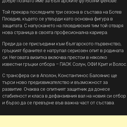
добре познато име за българските футболни фенове.
Той прекара последните три сезона в състава на Ботев
Пловдив, където се утвърди като основна фигура в
защитата. С напускането на пловдивския тим той отваря
нова страница в своята професионална кариера.
Преди да се присъедини към българското първенство,
гръцкият бранител е натрупал сериозен опит в родината
си. Неговата визитка включва престои в няколко
известни гръцки отбора – ПАОК Солун, ОФИ Крит и Волос.
С трансфера си в Аполон, Константинос Балоянис ще
търси ново предизвикателство и възможност за
развитие. Очаква се опитният защитник да донесе
стабилност и класа в дефанзивния вал на новия си отбор
и бързо да се превърне във важна част от състава.