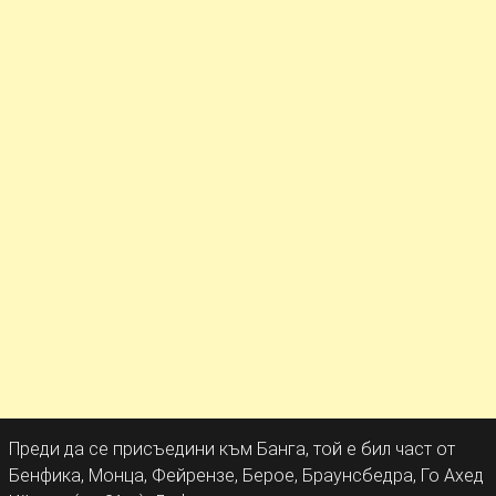
Преди да се присъедини към Банга, той е бил част от
Бенфика, Монца, Фейрензе, Берое, Браунсбедра, Го Ахед