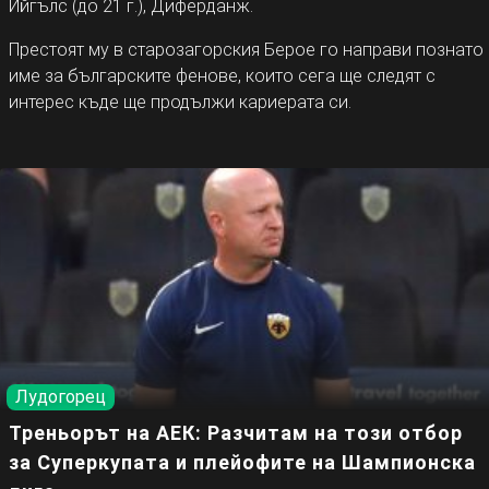
Ийгълс (до 21 г.), Диферданж.
Престоят му в старозагорския Берое го направи познато
име за българските фенове, които сега ще следят с
интерес къде ще продължи кариерата си.
Лудогорец
Треньорът на АЕК: Разчитам на този отбор
за Суперкупата и плейофите на Шампионска