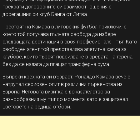
прекрати договорните си взаимоотношения с
досегашния си клуб Банга от Литва.
Престоят на Камара в литовския футбол приключи, с
което той получава пълната свобода да избере
следващата дестинация в своя професионален път. Като
свободен агент той представлява апетитна хапка за
клубове, които търсят подсилване в средата на терена,
без да се налага да плащат трансферна сума.
Въпреки крехката си възраст, Роналдо Камара вече е
натрупал сериозен опит в различни първенства из
Европа. Неговата визитка е доказателство за
разнообразния му път до момента, като е защитавал
цветовете на редица отбори.