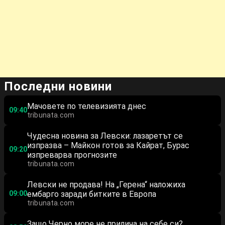
Последни новини
Мачовете по телевизията днес
09:40
tribunata.com
Чудесна новина за Левски: лазаретът се
изпразва – Майкон готов за Кайрат, Бурас
09:20
изпреварва прогнозите
tribunata.com
Левски не продава! На „Герена“ наложиха
09:00
ембарго заради битките в Европа
tribunata.com
Защо Черно море не прилича на себе си?