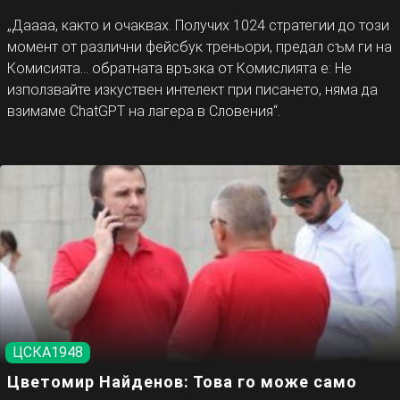
„Даааа, както и очаквах. Получих 1024 стратегии до този
момент от различни фейсбук треньори, предал съм ги на
Комисията… обратната връзка от Комислията е: Не
използвайте изкуствен интелект при писането, няма да
взимаме ChatGPT на лагера в Словения“.
ЦСКА1948
Цветомир Найденов: Това го може само