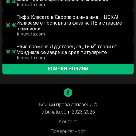
08:50
tribunata.com
Пифа: Класата в Европа си има име – ЦСКА!
Излизаме от основната фаза на ЛЕ и ставаме
08:40
шампиони
tribunata.com
Райс променя Лудогорец за „Тича“: герой от
08:30
Мондиала се завръща сред титулярите
tribunata.com
ВСИЧКИ НОВИНИ
Всички права запазени ©
tribunata.com 2023-2026
Контакт
Поверителност