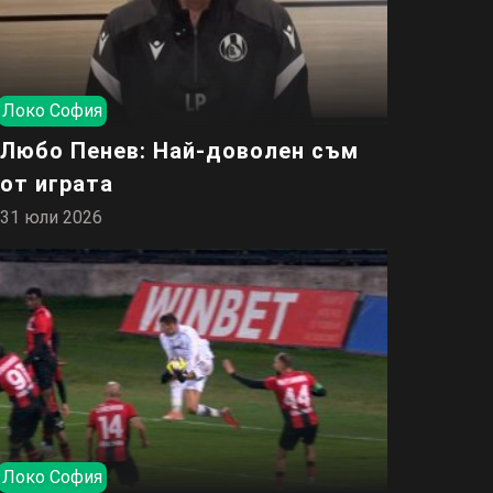
Локо София
Любо Пенев: Най-доволен съм
от играта
31 юли 2026
Локо София