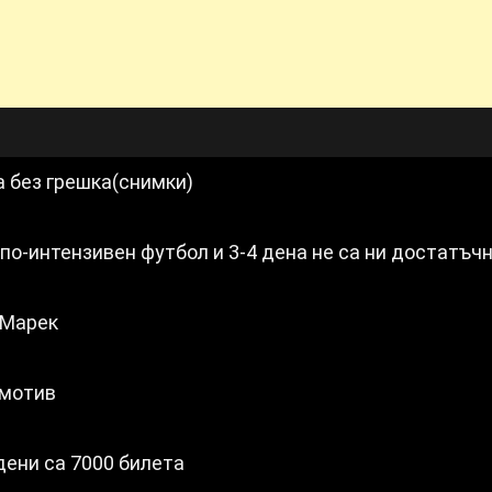
а без грешка(снимки)
по-интензивен футбол и 3-4 дена не са ни достатъч
 Марек
омотив
ени са 7000 билета