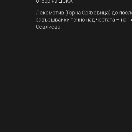
отбор на ЦСКА.
Локомотив (Горна Оряховица) до после
завършвайки точно над чертата – на 14
Севлиево.