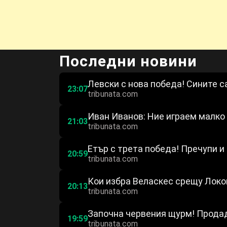
Последни новини
Левски с нова победа! Сините с
23:07
tribunata.com
Иван Иванов: Ние играем малко 
21:03
tribunata.com
Етър с трета победа! Пречупи и
20:59
tribunata.com
Кои избра Веласкес срещу Лок
20:13
tribunata.com
Започна червения щурм! Продад
19:59
tribunata.com