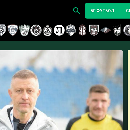
БГ ФУТБОЛ
С