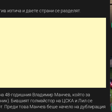
в изтича и двете страни се разделят.
 на 48-годишния Владимир Манчев, който за
ник). Бившият голмайстор на ЦСKA и Лил се
рт. Преди това Манчев беше начело на дублиращия