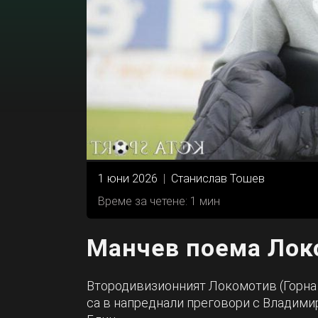
1 юни 2026
|
Станислав Тошев
Време за четене: 1 мин
Манчев поема Лок
Втородивизионният Локомотив (Горна 
са в напреднали преговори с Владимир